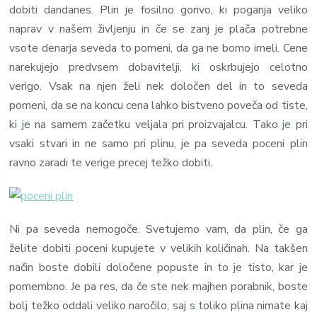
dobiti dandanes. Plin je fosilno gorivo, ki poganja veliko
naprav v našem življenju in če se zanj je plača potrebne
vsote denarja seveda to pomeni, da ga ne bomo imeli. Cene
narekujejo predvsem dobavitelji, ki oskrbujejo celotno
verigo. Vsak na njen želi nek določen del in to seveda
pomeni, da se na koncu cena lahko bistveno poveča od tiste,
ki je na samem začetku veljala pri proizvajalcu. Tako je pri
vsaki stvari in ne samo pri plinu, je pa seveda poceni plin
ravno zaradi te verige precej težko dobiti.
Ni pa seveda nemogoče. Svetujemo vam, da plin, če ga
želite dobiti poceni kupujete v velikih količinah. Na takšen
način boste dobili določene popuste in to je tisto, kar je
pomembno. Je pa res, da če ste nek majhen porabnik, boste
bolj težko oddali veliko naročilo, saj s toliko plina nimate kaj