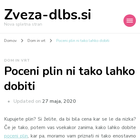
Zveza-dlbs.si
Nova spletna stran
Domov
Dom in vrt
Poceni plin ni tako lahko dobiti
DOM IN VRT
Poceni plin ni tako lahko
dobiti
Updated on
27 maja, 2020
Kupujete plin? Si želite, da bi bila cena kar se le da nizka?
Če je tako, potem vas vsekakor zanima, kako lahko dobite
poceni plin
, kar pa, moramo vam priznati ni tako enostavno