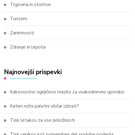
Trgovina in storitve
Turizem
Zanimivosti
Zdravje in lepota
Najnovejši prispevki
Kakovostno ognjičevo mazilo za vsakodnevno uporabo
Kateri ročni paletni viličar izbrati?
Tisk letakov za vse priložnosti
Tisk cenikov kot pomemben del podobe podjetja