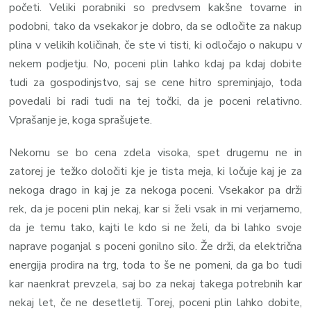
početi. Veliki porabniki so predvsem kakšne tovarne in
podobni, tako da vsekakor je dobro, da se odločite za nakup
plina v velikih količinah, če ste vi tisti, ki odločajo o nakupu v
nekem podjetju. No, poceni plin lahko kdaj pa kdaj dobite
tudi za gospodinjstvo, saj se cene hitro spreminjajo, toda
povedali bi radi tudi na tej točki, da je poceni relativno.
Vprašanje je, koga sprašujete.
Nekomu se bo cena zdela visoka, spet drugemu ne in
zatorej je težko določiti kje je tista meja, ki ločuje kaj je za
nekoga drago in kaj je za nekoga poceni. Vsekakor pa drži
rek, da je poceni plin nekaj, kar si želi vsak in mi verjamemo,
da je temu tako, kajti le kdo si ne želi, da bi lahko svoje
naprave poganjal s poceni gonilno silo. Že drži, da električna
energija prodira na trg, toda to še ne pomeni, da ga bo tudi
kar naenkrat prevzela, saj bo za nekaj takega potrebnih kar
nekaj let, če ne desetletij. Torej, poceni plin lahko dobite,