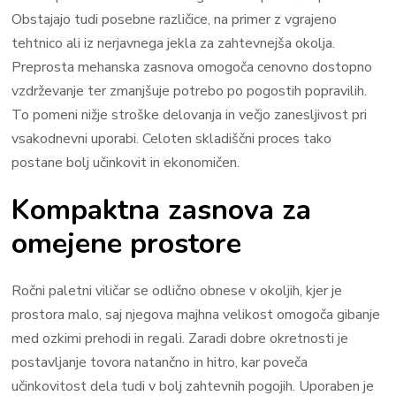
Obstajajo tudi posebne različice, na primer z vgrajeno
tehtnico ali iz nerjavnega jekla za zahtevnejša okolja.
Preprosta mehanska zasnova omogoča cenovno dostopno
vzdrževanje ter zmanjšuje potrebo po pogostih popravilih.
To pomeni nižje stroške delovanja in večjo zanesljivost pri
vsakodnevni uporabi. Celoten skladiščni proces tako
postane bolj učinkovit in ekonomičen.
Kompaktna zasnova za
omejene prostore
Ročni paletni viličar se odlično obnese v okoljih, kjer je
prostora malo, saj njegova majhna velikost omogoča gibanje
med ozkimi prehodi in regali. Zaradi dobre okretnosti je
postavljanje tovora natančno in hitro, kar poveča
učinkovitost dela tudi v bolj zahtevnih pogojih. Uporaben je