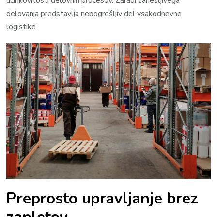
učinkovitosti delovnih procesov. Zaradi zanesljivega
delovanja predstavlja nepogrešljiv del vsakodnevne
logistike.
Preprosto upravljanje brez
zapletov