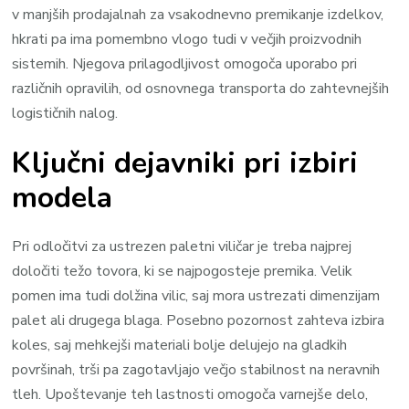
v manjših prodajalnah za vsakodnevno premikanje izdelkov,
hkrati pa ima pomembno vlogo tudi v večjih proizvodnih
sistemih. Njegova prilagodljivost omogoča uporabo pri
različnih opravilih, od osnovnega transporta do zahtevnejših
logističnih nalog.
Ključni dejavniki pri izbiri
modela
Pri odločitvi za ustrezen paletni viličar je treba najprej
določiti težo tovora, ki se najpogosteje premika. Velik
pomen ima tudi dolžina vilic, saj mora ustrezati dimenzijam
palet ali drugega blaga. Posebno pozornost zahteva izbira
koles, saj mehkejši materiali bolje delujejo na gladkih
površinah, trši pa zagotavljajo večjo stabilnost na neravnih
tleh. Upoštevanje teh lastnosti omogoča varnejše delo,