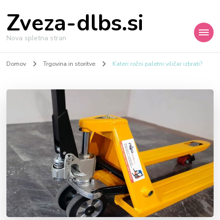
Zveza-dlbs.si
Nova spletna stran
Domov
Trgovina in storitve
Kateri ročni paletni viličar izbrati?