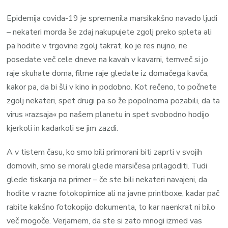
Epidemija covida-19 je spremenila marsikakšno navado ljudi
– nekateri morda še zdaj nakupujete zgolj preko spleta ali
pa hodite v trgovine zgolj takrat, ko je res nujno, ne
posedate več cele dneve na kavah v kavarni, temveč si jo
raje skuhate doma, filme raje gledate iz domačega kavča,
kakor pa, da bi šli v kino in podobno. Kot rečeno, to počnete
zgolj nekateri, spet drugi pa so že popolnoma pozabili, da ta
virus »razsaja« po našem planetu in spet svobodno hodijo
kjerkoli in kadarkoli se jim zazdi.
A v tistem času, ko smo bili primorani biti zaprti v svojih
domovih, smo se morali glede marsičesa prilagoditi. Tudi
glede tiskanja na primer – če ste bili nekateri navajeni, da
hodite v razne fotokopirnice ali na javne printboxe, kadar pač
rabite kakšno fotokopijo dokumenta, to kar naenkrat ni bilo
več mogoče. Verjamem, da ste si zato mnogi izmed vas