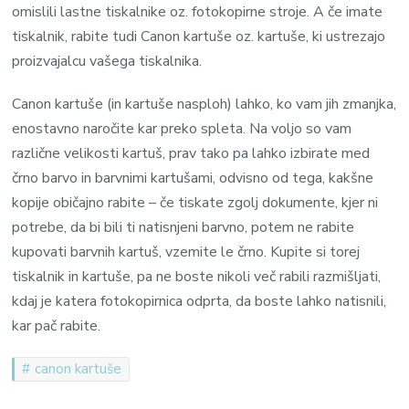
omislili lastne tiskalnike oz. fotokopirne stroje. A če imate
tiskalnik, rabite tudi Canon kartuše oz. kartuše, ki ustrezajo
proizvajalcu vašega tiskalnika.
Canon kartuše (in kartuše nasploh) lahko, ko vam jih zmanjka,
enostavno naročite kar preko spleta. Na voljo so vam
različne velikosti kartuš, prav tako pa lahko izbirate med
črno barvo in barvnimi kartušami, odvisno od tega, kakšne
kopije običajno rabite – če tiskate zgolj dokumente, kjer ni
potrebe, da bi bili ti natisnjeni barvno, potem ne rabite
kupovati barvnih kartuš, vzemite le črno. Kupite si torej
tiskalnik in kartuše, pa ne boste nikoli več rabili razmišljati,
kdaj je katera fotokopirnica odprta, da boste lahko natisnili,
kar pač rabite.
canon kartuše