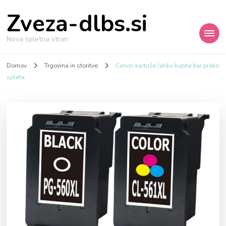
Zveza-dlbs.si
Nova spletna stran
Domov
Trgovina in storitve
Canon kartuše lahko kupite kar preko
spleta