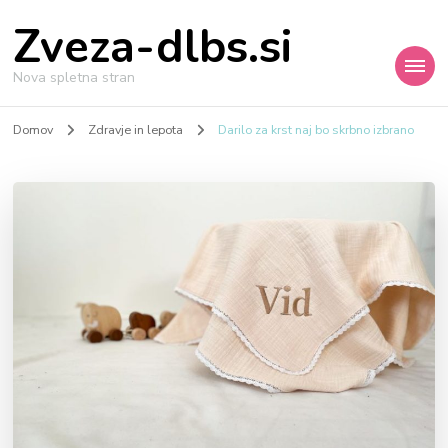
Zveza-dlbs.si
Nova spletna stran
Domov
Zdravje in lepota
Darilo za krst naj bo skrbno izbrano