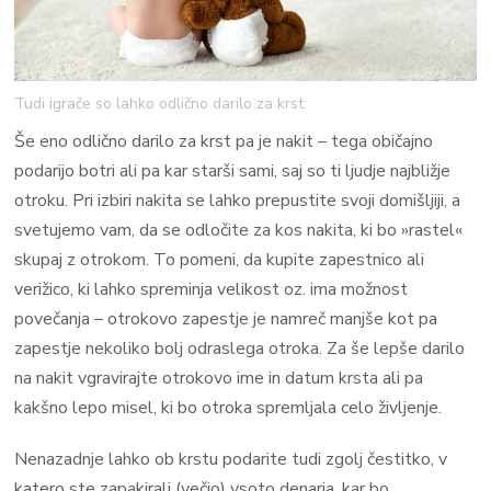
Tudi igrače so lahko odlično darilo za krst.
Še eno odlično darilo za krst pa je nakit – tega običajno
podarijo botri ali pa kar starši sami, saj so ti ljudje najbližje
otroku. Pri izbiri nakita se lahko prepustite svoji domišljiji, a
svetujemo vam, da se odločite za kos nakita, ki bo »rastel«
skupaj z otrokom. To pomeni, da kupite zapestnico ali
verižico, ki lahko spreminja velikost oz. ima možnost
povečanja – otrokovo zapestje je namreč manjše kot pa
zapestje nekoliko bolj odraslega otroka. Za še lepše darilo
na nakit vgravirajte otrokovo ime in datum krsta ali pa
kakšno lepo misel, ki bo otroka spremljala celo življenje.
Nenazadnje lahko ob krstu podarite tudi zgolj čestitko, v
katero ste zapakirali (večjo) vsoto denarja, kar bo