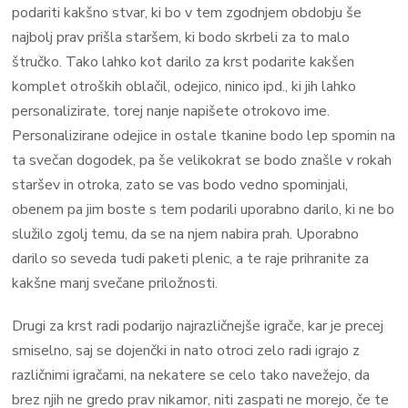
podariti kakšno stvar, ki bo v tem zgodnjem obdobju še
najbolj prav prišla staršem, ki bodo skrbeli za to malo
štručko. Tako lahko kot darilo za krst podarite kakšen
komplet otroških oblačil, odejico, ninico ipd., ki jih lahko
personalizirate, torej nanje napišete otrokovo ime.
Personalizirane odejice in ostale tkanine bodo lep spomin na
ta svečan dogodek, pa še velikokrat se bodo znašle v rokah
staršev in otroka, zato se vas bodo vedno spominjali,
obenem pa jim boste s tem podarili uporabno darilo, ki ne bo
služilo zgolj temu, da se na njem nabira prah. Uporabno
darilo so seveda tudi paketi plenic, a te raje prihranite za
kakšne manj svečane priložnosti.
Drugi za krst radi podarijo najrazličnejše igrače, kar je precej
smiselno, saj se dojenčki in nato otroci zelo radi igrajo z
različnimi igračami, na nekatere se celo tako navežejo, da
brez njih ne gredo prav nikamor, niti zaspati ne morejo, če te