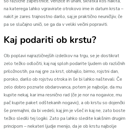
so različne zapestnice, verižice in uhani, skratka kos nakita,
na katerega lahko vgravirate otrokovo ime in datum krsta –
nakit je zares trajnostno darilo, saj je praktično neuničljiv, če
pa se slučajno uniči, se ga da v veliki večini popraviti.
Kaj podariti ob krstu?
Ob poplavi najrazličnejših izdelkov na trgu, se je dostikrat
zelo težko odločiti, kaj naj sploh podarite ljudem ob različnih
priložnostih, pa naj gre za krst, obhajilo, birmo, rojstni dan,
poroko, darilo ob rojstvu otroka in še bi lahko naštevali. Če
zelo dobro poznate obdarovanca, potem je najbolje, da mu
kupite nekaj, kar ima resnično rad (če je nor na nogavice, mu
pač kupite paket odštekanih nogavic), a ob krstu so dojenčki
še premajhni, da bi vedeli, kaj jim je všeč in kaj ne, zato boste
težko sledili tej logiki. Zato pa lahko sledite kakšnim drugim
principom – nekateri ljudje menijo, da je ob krstu najbolje