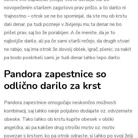
novopečenim staršem zagotovo prav prišlo, a to darilo ni
trajnostno – otrok se ne bo spominjal, da ste mu ob krstu
dali denar, pa tudi pozneje v življenju mu ta denar ne bo
prišel prav, saj bo že porabljen. A če menite, da je to
najboljše darilo, ali pa če sami starši rečejo, da drugih stvari
ne rabijo, saj ima otrok že dovolj oblek, igrač, plenic, za nakit
pa bodo poskrbeli sami, je tudi denar lahko lepo darilo.
Pandora zapestnice so
odlično darilo za krst
Pandora zapestnice omogočajo neskončno možnosti
kombinacij, saj lahko nanje poljubno dodajate oz. odvzemate
obeske. Tako lahko ob krstu kupite obesek v obliki
angelčka, ali pa kakšen drug otroški motiv oz. motiv
povezan s krstom, ko pa otrok odraste, si lahko po svoji želji