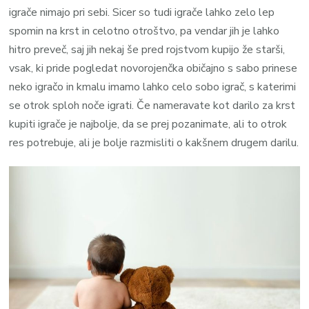
igrače nimajo pri sebi. Sicer so tudi igrače lahko zelo lep
spomin na krst in celotno otroštvo, pa vendar jih je lahko
hitro preveč, saj jih nekaj še pred rojstvom kupijo že starši,
vsak, ki pride pogledat novorojenčka običajno s sabo prinese
neko igračo in kmalu imamo lahko celo sobo igrač, s katerimi
se otrok sploh noče igrati. Če nameravate kot darilo za krst
kupiti igrače je najbolje, da se prej pozanimate, ali to otrok
res potrebuje, ali je bolje razmisliti o kakšnem drugem darilu.