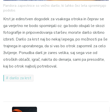
Pandora zapestnice so večno darilo, ki lahko čez leta spreminjajo
podobo.
Krst je edinstven dogodek za vsakega otroka in čeprav se
ga verjetno ne bodo spominjali oz. ga bodo obujali le skozi
fotografije in pripovedovanja staršev, morate darilo skrbno
izbrati. Darilo za krst naj bo nekaj lepega, po možnosti pa še
trajnega in uporabnega, da si vas bo otrok zapomnil za celo
življenje. Ponudba daril je zares velika, saj sega vse od
otroških oblačil, igrač, nakita do denarja, sami pa presodite,
kaj bo otrok najbolj potreboval.
darilo za krst
Navigacija