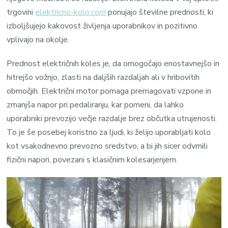
trgovini
elektricno-kolo.com
ponujajo številne prednosti, ki
izboljšujejo kakovost življenja uporabnikov in pozitivno
vplivajo na okolje.
Prednost električnih koles je, da omogočajo enostavnejšo in
hitrejšo vožnjo, zlasti na daljših razdaljah ali v hribovitih
območjih. Električni motor pomaga premagovati vzpone in
zmanjša napor pri pedaliranju, kar pomeni, da lahko
uporabniki prevozijo večje razdalje brez občutka utrujenosti.
To je še posebej koristno za ljudi, ki želijo uporabljati kolo
kot vsakodnevno prevozno sredstvo, a bi jih sicer odvrnili
fizični napori, povezani s klasičnim kolesarjenjem.