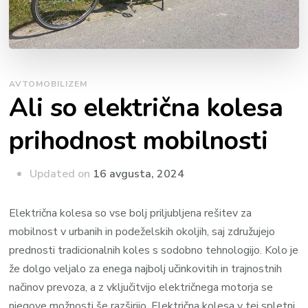
AVTOMOBILIZEM
Ali so električna kolesa
prihodnost mobilnosti
Updated on
16 avgusta, 2024
Električna kolesa so vse bolj priljubljena rešitev za
mobilnost v urbanih in podeželskih okoljih, saj združujejo
prednosti tradicionalnih koles s sodobno tehnologijo. Kolo je
že dolgo veljalo za enega najbolj učinkovitih in trajnostnih
načinov prevoza, a z vključitvijo električnega motorja se
njegove možnosti še razširijo. Električna kolesa v tej spletni