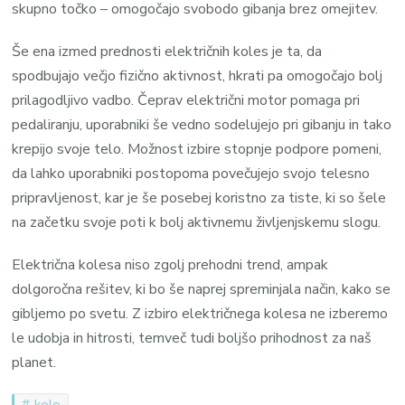
skupno točko – omogočajo svobodo gibanja brez omejitev.
Še ena izmed prednosti električnih koles je ta, da
spodbujajo večjo fizično aktivnost, hkrati pa omogočajo bolj
prilagodljivo vadbo. Čeprav električni motor pomaga pri
pedaliranju, uporabniki še vedno sodelujejo pri gibanju in tako
krepijo svoje telo. Možnost izbire stopnje podpore pomeni,
da lahko uporabniki postopoma povečujejo svojo telesno
pripravljenost, kar je še posebej koristno za tiste, ki so šele
na začetku svoje poti k bolj aktivnemu življenjskemu slogu.
Električna kolesa niso zgolj prehodni trend, ampak
dolgoročna rešitev, ki bo še naprej spreminjala način, kako se
gibljemo po svetu. Z izbiro električnega kolesa ne izberemo
le udobja in hitrosti, temveč tudi boljšo prihodnost za naš
planet.