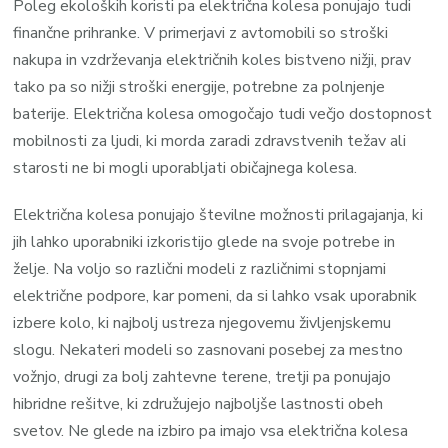
Poleg ekoloških koristi pa električna kolesa ponujajo tudi
finančne prihranke. V primerjavi z avtomobili so stroški
nakupa in vzdrževanja električnih koles bistveno nižji, prav
tako pa so nižji stroški energije, potrebne za polnjenje
baterije. Električna kolesa omogočajo tudi večjo dostopnost
mobilnosti za ljudi, ki morda zaradi zdravstvenih težav ali
starosti ne bi mogli uporabljati običajnega kolesa.
Električna kolesa ponujajo številne možnosti prilagajanja, ki
jih lahko uporabniki izkoristijo glede na svoje potrebe in
želje. Na voljo so različni modeli z različnimi stopnjami
električne podpore, kar pomeni, da si lahko vsak uporabnik
izbere kolo, ki najbolj ustreza njegovemu življenjskemu
slogu. Nekateri modeli so zasnovani posebej za mestno
vožnjo, drugi za bolj zahtevne terene, tretji pa ponujajo
hibridne rešitve, ki združujejo najboljše lastnosti obeh
svetov. Ne glede na izbiro pa imajo vsa električna kolesa