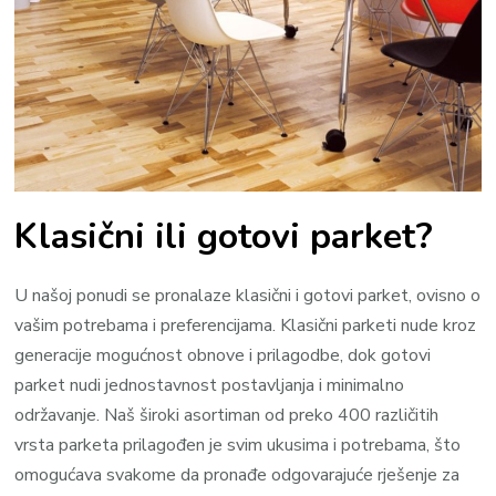
Klasični ili gotovi parket?
U našoj ponudi se pronalaze klasični i gotovi parket, ovisno o
vašim potrebama i preferencijama. Klasični parketi nude kroz
generacije mogućnost obnove i prilagodbe, dok gotovi
parket nudi jednostavnost postavljanja i minimalno
održavanje. Naš široki asortiman od preko 400 različitih
vrsta parketa prilagođen je svim ukusima i potrebama, što
omogućava svakome da pronađe odgovarajuće rješenje za