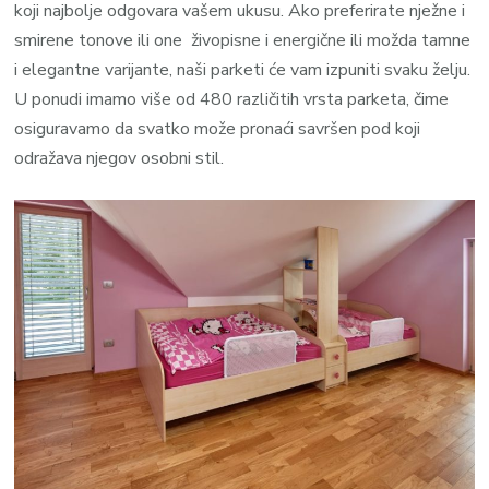
koji najbolje odgovara vašem ukusu. Ako preferirate nježne i
smirene tonove ili one živopisne i energične ili možda tamne
i elegantne varijante, naši parketi će vam izpuniti svaku želju.
U ponudi imamo više od 480 različitih vrsta parketa, čime
osiguravamo da svatko može pronaći savršen pod koji
odražava njegov osobni stil.