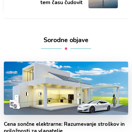
tem času čudovit
Sorodne objave
Cena sončne elektrarne: Razumevanje stroškov in
priložnosti za vlagatelje