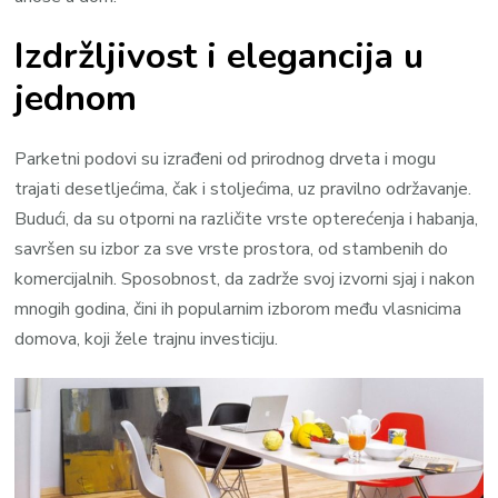
Izdržljivost i elegancija u
jednom
Parketni podovi su izrađeni od prirodnog drveta i mogu
trajati desetljećima, čak i stoljećima, uz pravilno održavanje.
Budući, da su otporni na različite vrste opterećenja i habanja,
savršen su izbor za sve vrste prostora, od stambenih do
komercijalnih. Sposobnost, da zadrže svoj izvorni sjaj i nakon
mnogih godina, čini ih popularnim izborom među vlasnicima
domova, koji žele trajnu investiciju.