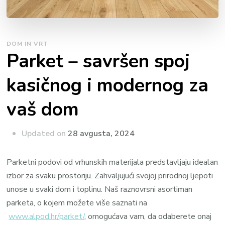
DOM IN VRT
Parket – savršen spoj
kasičnog i modernog za
vaš dom
Updated on
28 avgusta, 2024
Parketni podovi od vrhunskih materijala predstavljaju idealan
izbor za svaku prostoriju. Zahvaljujući svojoj prirodnoj ljepoti
unose u svaki dom i toplinu. Naš raznovrsni asortiman
parketa, o kojem možete više saznati na
www.alpod.hr/parket/
, omogućava vam, da odaberete onaj