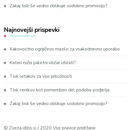
Zakaj tisk še vedno oblikuje sodobno promocijo?
Najnovejši prispevki
Kakovostno ognjičevo mazilo za vsakodnevno uporabo
Kateri ročni paletni viličar izbrati?
Tisk letakov za vse priložnosti
Tisk cenikov kot pomemben del podobe podjetja
Zakaj tisk še vedno oblikuje sodobno promocijo?
© Zveza-dlbs.si | 2020 Vse pravice pridržane