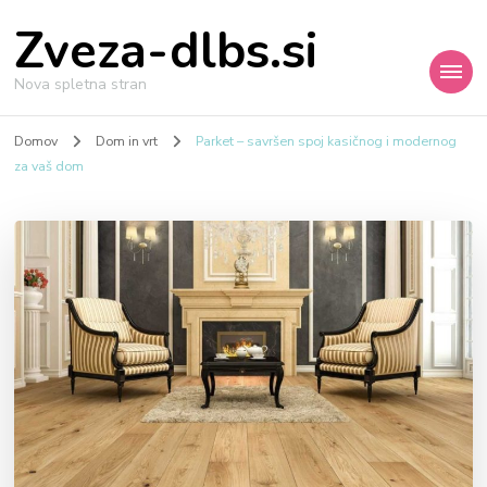
Zveza-dlbs.si
Nova spletna stran
Domov
Dom in vrt
Parket – savršen spoj kasičnog i modernog
za vaš dom