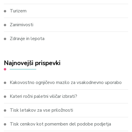
Turizem
Zanimivosti
Zdravje in lepota
Najnovejši prispevki
Kakovostno ognjičevo mazilo za vsakodnevno uporabo
Kateri ročni paletni viličar izbrati?
Tisk letakov za vse priložnosti
Tisk cenikov kot pomemben del podobe podjetja