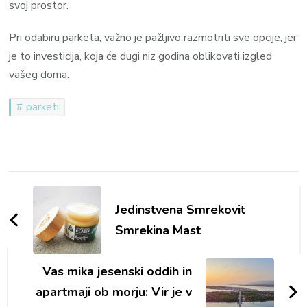
svoj prostor.
Pri odabiru parketa, važno je pažljivo razmotriti sve opcije, jer
je to investicija, koja će dugi niz godina oblikovati izgled
vašeg doma.
parketi
Navigacija
objav
Jedinstvena Smrekovit
Smrekina Mast
Vas mika jesenski oddih in
apartmaji ob morju: Vir je v