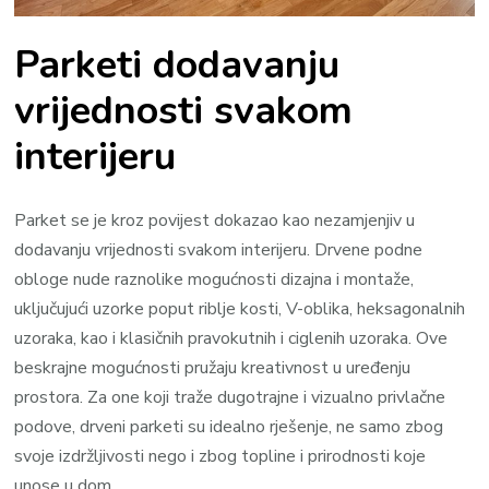
Parketi dodavanju
vrijednosti svakom
interijeru
Parket se je kroz povijest dokazao kao nezamjenjiv u
dodavanju vrijednosti svakom interijeru. Drvene podne
obloge nude raznolike mogućnosti dizajna i montaže,
uključujući uzorke poput riblje kosti, V-oblika, heksagonalnih
uzoraka, kao i klasičnih pravokutnih i ciglenih uzoraka. Ove
beskrajne mogućnosti pružaju kreativnost u uređenju
prostora. Za one koji traže dugotrajne i vizualno privlačne
podove, drveni parketi su idealno rješenje, ne samo zbog
svoje izdržljivosti nego i zbog topline i prirodnosti koje
unose u dom.