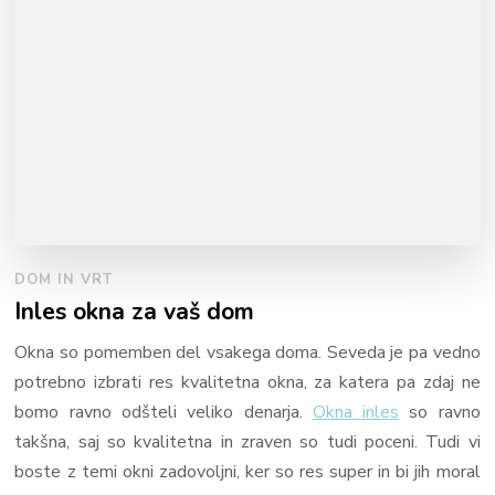
DOM IN VRT
Inles okna za vaš dom
Okna so pomemben del vsakega doma. Seveda je pa vedno
potrebno izbrati res kvalitetna okna, za katera pa zdaj ne
bomo ravno odšteli veliko denarja.
Okna inles
so ravno
takšna, saj so kvalitetna in zraven so tudi poceni. Tudi vi
boste z temi okni zadovoljni, ker so res super in bi jih moral