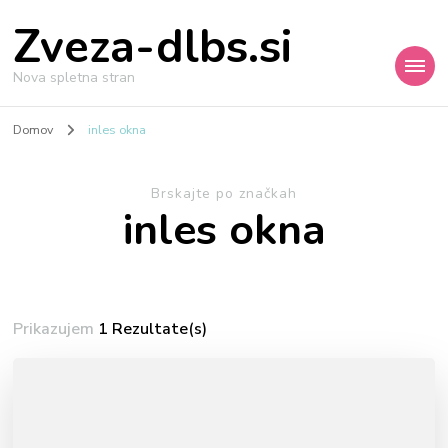
Zveza-dlbs.si
Nova spletna stran
Domov
inles okna
Brskajte po značkah
inles okna
Prikazujem
1 Rezultate(s)