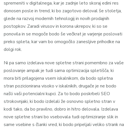
spremeniti v digitalnega, kar je zadnje leto skoraj edini res
donosen posle in trend, ki bo zagotovo deloval še stoletja,
glede na razvoj modernih tehnologij in novih prodajnih
postopkov. Zaradi virusov in korona ukrepov, ki so se
ponovila in se mogoče bodo še večkrat je varjenje poslovati
preko spleta, kar vam bo omogočilo zanesljive prihodke na
dolgi rok.
Ni pa samo izdelava nove spletne strani pomembno za vaše
poslovanje ampak je tudi sama optimizacija spletišča, ki
mora biti prilagojena vsem iskalnikom, da bodo spletna
stran pozicionirana visoko v iskalnikih, drugače je ne bodo
našli vaši potencialni kupci. Za to bodo poskrbeli SEO
strokovnjaki, ki bodo izdelali že osnovno spletno stran v
kodi tako, da bo pravilno, dobro in hitro delovala. Izdelava
nove spletne strani bo vsebovala tudi optimiziranje slik in
same vsebine s članki vred, ki bodo pripeljali veliko strank na