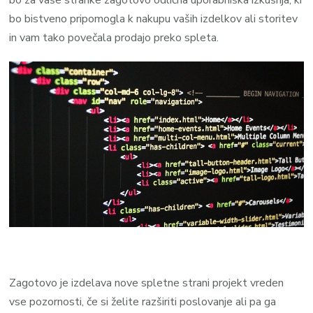
bo za vaše stranke zagotovo odlična uporabniška izkušnja, ki
bo bistveno pripomogla k nakupu vaših izdelkov ali storitev
in vam tako povečala prodajo preko spleta.
Zagotovo je izdelava nove spletne strani projekt vreden
vse pozornosti, če si želite razširiti poslovanje ali pa ga