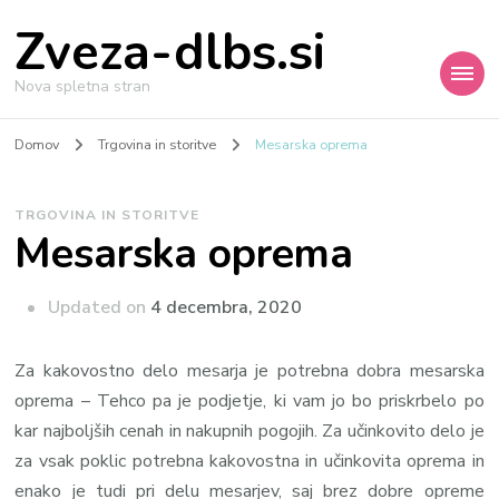
Zveza-dlbs.si
Nova spletna stran
Domov
Trgovina in storitve
Mesarska oprema
TRGOVINA IN STORITVE
Mesarska oprema
Updated on
4 decembra, 2020
Za kakovostno delo mesarja je potrebna dobra mesarska
oprema – Tehco pa je podjetje, ki vam jo bo priskrbelo po
kar najboljših cenah in nakupnih pogojih. Za učinkovito delo je
za vsak poklic potrebna kakovostna in učinkovita oprema in
enako je tudi pri delu mesarjev, saj brez dobre opreme