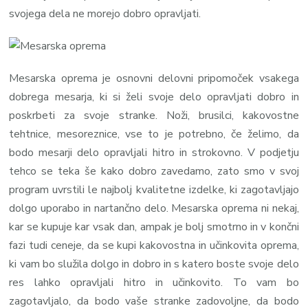
svojega dela ne morejo dobro opravljati.
Mesarska oprema je osnovni delovni pripomoček vsakega
dobrega mesarja, ki si želi svoje delo opravljati dobro in
poskrbeti za svoje stranke. Noži, brusilci, kakovostne
tehtnice, mesoreznice, vse to je potrebno, če želimo, da
bodo mesarji delo opravljali hitro in strokovno. V podjetju
tehco se teka še kako dobro zavedamo, zato smo v svoj
program uvrstili le najbolj kvalitetne izdelke, ki zagotavljajo
dolgo uporabo in nartančno delo. Mesarska oprema ni nekaj,
kar se kupuje kar vsak dan, ampak je bolj smotrno in v končni
fazi tudi ceneje, da se kupi kakovostna in učinkovita oprema,
ki vam bo služila dolgo in dobro in s katero boste svoje delo
res lahko opravljali hitro in učinkovito. To vam bo
zagotavljalo, da bodo vaše stranke zadovoljne, da bodo