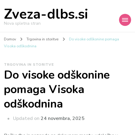
Zveza-dlbs.si
Nova spletna stran
Domov
Trgovina in storitve
Do visoke odškonine pomaga
Visoka odškodnina
TRGOVINA IN STORITVE
Do visoke odškonine
pomaga Visoka
odškodnina
Updated on
24 novembra, 2025