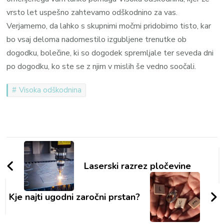
vrsto let uspešno zahtevamo odškodnino za vas.
Verjamemo, da lahko s skupnimi močmi pridobimo tisto, kar
bo vsaj deloma nadomestilo izgubljene trenutke ob
dogodku, bolečine, ki so dogodek spremljale ter seveda dni
po dogodku, ko ste se z njim v mislih še vedno soočali.
Visoka odškodnina
Navigacija
objav
Laserski razrez pločevine
Kje najti ugodni zaročni prstan?