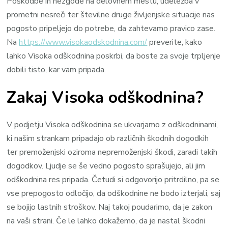
Poškodbe in nezgode na delovnem mestu, udeležba v
prometni nesreči ter številne druge življenjske situacije nas
pogosto pripeljejo do potrebe, da zahtevamo pravico zase.
Na
https://www.visokaodskodnina.com/
preverite, kako
lahko Visoka odškodnina poskrbi, da boste za svoje trpljenje
dobili tisto, kar vam pripada.
Zakaj Visoka odškodnina?
V podjetju Visoka odškodnina se ukvarjamo z odškodninami,
ki našim strankam pripadajo ob različnih škodnih dogodkih
ter premoženjski oziroma nepremoženjski škodi, zaradi takih
dogodkov. Ljudje se še vedno pogosto sprašujejo, ali jim
odškodnina res pripada. Četudi si odgovorijo pritrdilno, pa se
vse prepogosto odločijo, da odškodnine ne bodo izterjali, saj
se bojijo lastnih stroškov. Naj takoj poudarimo, da je zakon
na vaši strani. Če le lahko dokažemo, da je nastal škodni