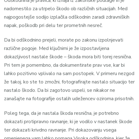
Odškodnina je pravica, ki izhaja iz zakonske podlage in je
nadomestilo za utrpelo škodo ob različnih situacijah. Med
najpogostejše sodijo izplačila odškodnin zaradi zdravniških
napak, poškodb pri delu ter prometnih nesreč.
Da bi odškodnino prejeli, morate po zakonu izpolnjevati
različne pogoje. Med ključnimi je že izpostavljena
dokazljivost nastale škode – škoda mora biti torej resnična.
Pri tem je pomembno, da dokumentirate prav vse, kar bi
lahko pozitivno vplivalo na sam postopek. V primeru nezgod
že takoj, ko ste to zmožni, fotografirajte nastalo situacijo ter
nastalo škodo. Da bi zagotovo uspeli, se nikakor ne
zanašajte na fotografije ostalih udežencev oziroma prisotnih.
Poleg tega, da je nastala škoda resnična, je potrebno
dokazati protipravno ravnanje, ki je vodilo v nastanek škode
ter dokazati krivdno ravnanje. Pri dokazovanju vsega
omenjenega vam lahko pomaga Visoka odškodnina, kjer že