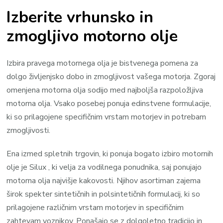
Izberite vrhunsko in
zmogljivo motorno olje
Izbira pravega motornega olja je bistvenega pomena za
dolgo življenjsko dobo in zmogljivost vašega motorja. Zgoraj
omenjena motorna olja sodijo med najboljša razpoložljiva
motorna olja. Vsako posebej ponuja edinstvene formulacije,
ki so prilagojene specifičnim vrstam motorjev in potrebam
zmogljivosti.
Ena izmed spletnih trgovin, ki ponuja bogato izbiro motornih
olje je Silux , ki velja za vodilnega ponudnika, saj ponujajo
motorna olja najvišje kakovosti. Njihov asortiman zajema
širok spekter sintetičnih in polsintetičnih formulacij, ki so
prilagojene različnim vrstam motorjev in specifičnim
zahtevam voznikov. Ponašajo se z dolgoletno tradicijo in