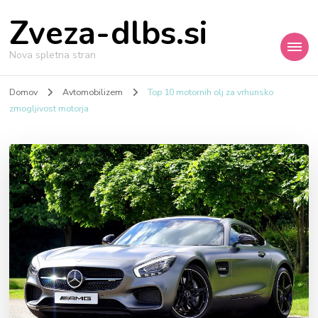
Zveza-dlbs.si
Nova spletna stran
Domov
Avtomobilizem
Top 10 motornih olj za vrhunsko
zmogljivost motorja