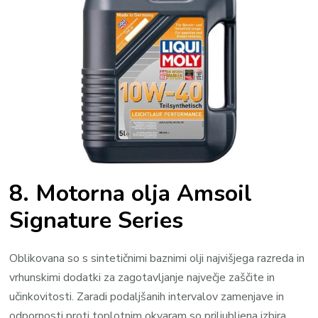
8. Motorna olja Amsoil
Signature Series
Oblikovana so s sintetičnimi baznimi olji najvišjega razreda in
vrhunskimi dodatki za zagotavljanje največje zaščite in
učinkovitosti. Zaradi podaljšanih intervalov zamenjave in
odpornosti proti toplotnim okvaram so priljubljena izbira