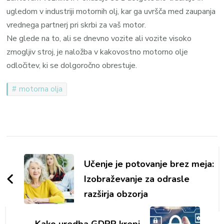
ugledom v industriji motornih olj, kar ga uvršča med zaupanja
vrednega partnerj pri skrbi za vaš motor.
Ne glede na to, ali se dnevno vozite ali vozite visoko
zmogljiv stroj, je naložba v kakovostno motorno olje
odločitev, ki se dolgoročno obrestuje.
motorna olja
Navigacija
objav
Učenje je potovanje brez meja:
Izobraževanje za odrasle
razširja obzorja
Kako uredba GDPR krepi