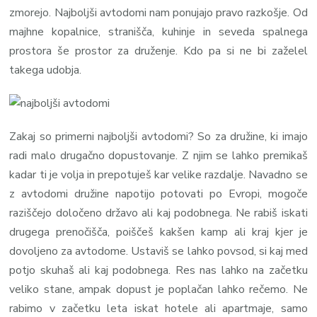
zmorejo. Najboljši avtodomi nam ponujajo pravo razkošje. Od
majhne kopalnice, stranišča, kuhinje in seveda spalnega
prostora še prostor za druženje. Kdo pa si ne bi zaželel
takega udobja.
Zakaj so primerni najboljši avtodomi? So za družine, ki imajo
radi malo drugačno dopustovanje. Z njim se lahko premikaš
kadar ti je volja in prepotuješ kar velike razdalje. Navadno se
z avtodomi družine napotijo potovati po Evropi, mogoče
raziščejo določeno državo ali kaj podobnega. Ne rabiš iskati
drugega prenočišča, poiščeš kakšen kamp ali kraj kjer je
dovoljeno za avtodome. Ustaviš se lahko povsod, si kaj med
potjo skuhaš ali kaj podobnega. Res nas lahko na začetku
veliko stane, ampak dopust je poplačan lahko rečemo. Ne
rabimo v začetku leta iskat hotele ali apartmaje, samo