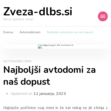
Zveza-dlbs.si
Nova spletna stran
Domov
Avtomobilizem
Najboljši avtodomi za naš dopust
AVTOMOBILIZEM
Najboljši avtodomi za
naš dopust
Updated on
11 januarja, 2023
Najlepše počitnice vsaj meni in še kar nekaj se jih strinja z