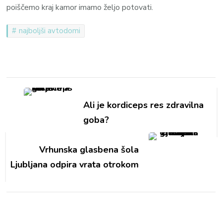
poiščemo kraj kamor imamo željo potovati.
najboljši avtodomi
Navigacija
objav
Ali je kordiceps res zdravilna
goba?
Vrhunska glasbena šola
Ljubljana odpira vrata otrokom