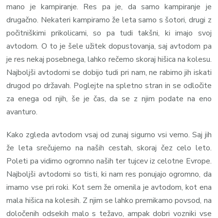
mano je kampiranje. Res pa je, da samo kampiranje je
drugačno. Nekateri kampiramo že leta samo s šotori, drugi z
počitniškimi prikolicami, so pa tudi takšni, ki imajo svoj
avtodom. O to je šele užitek dopustovanja, saj avtodom pa
je res nekaj posebnega, lahko rečemo skoraj hišica na kolesu.
Najboljši avtodomi se dobijo tudi pri nam, ne rabimo jih iskati
drugod po državah. Poglejte na spletno stran in se odločite
za enega od njih, še je čas, da se z njim podate na eno
avanturo.
Kako zgleda avtodom vsaj od zunaj sigurno vsi vemo. Saj jih
že leta srečujemo na naših cestah, skoraj čez celo leto.
Poleti pa vidimo ogromno naših ter tujcev iz celotne Evrope.
Najboljši avtodomi so tisti, ki nam res ponujajo ogromno, da
imamo vse pri roki. Kot sem že omenila je avtodom, kot ena
mala hišica na kolesih. Z njim se lahko premikamo povsod, na
določenih odsekih malo s težavo, ampak dobri vozniki vse