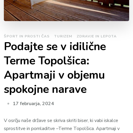
ŠPORT IN PROSTI ČAS
TURIZEM
ZDRAVJE IN LEPOTA
Podajte se v idilične
Terme Topolšica:
Apartmaji v objemu
spokojne narave
17 februarja, 2024
V osrčju naše države se skriva skriti biser, ki vabi iskalce
sprostitve in pomladitve –Terme Topolšica. Apartmaji v