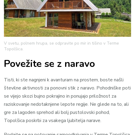
V svetu, polnem hrupa, se odpravite po mir in tišino v Terme
Topolšica.
Povežite se z naravo
Tisti, ki ste nagnjeni k avanturam na prostem, boste našli
številne aktivnosti za ponovni stik z naravo. Pohodniške poti
se vijejo skozi bujno pokrajino in ponujajo priložnost za
raziskovanje nedotaknjene lepote regije. Ne glede na to, ali
gre za lagoden sprehod ali bolj pustolovski pohod,
Topolšica poskrbi za vsakega ljubitelja narave.
Podajte se na potovanje samoodkrivanja v Terme Topolšica.