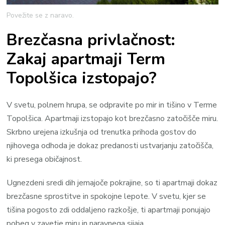
Povežite se z naravo.
Brezčasna privlačnost:
Zakaj apartmaji Term
Topolšica izstopajo?
V svetu, polnem hrupa, se odpravite po mir in tišino v Terme
Topolšica. Apartmaji izstopajo kot brezčasno zatočišče miru.
Skrbno urejena izkušnja od trenutka prihoda gostov do
njihovega odhoda je dokaz predanosti ustvarjanju zatočišča,
ki presega običajnost.
Ugnezdeni sredi dih jemajoče pokrajine, so ti apartmaji dokaz
brezčasne sprostitve in spokojne lepote. V svetu, kjer se
tišina pogosto zdi oddaljeno razkošje, ti apartmaji ponujajo
pobeg v zavetje miru in naravnega sijaja.