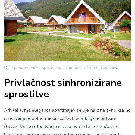
Odkrije harmonično spokojnost, ki jo nudijo Terme Topolšica.
Privlačnost sinhronizirane
sprostitve
Arhitekturna eleganca apartmajev se ujema z naravno krajino
in ustvarja popolno mešanico razkošja, ki ga je ustvaril
človek. Vsako stanovanje ni zasnovano le kot začasno
bivališče, temveč ponuja celostno izkušnjo, kjer se gostje