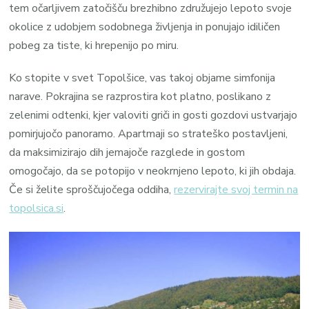
tem očarljivem zatočišču brezhibno združujejo lepoto svoje
okolice z udobjem sodobnega življenja in ponujajo idiličen
pobeg za tiste, ki hrepenijo po miru.
Ko stopite v svet Topolšice, vas takoj objame simfonija
narave. Pokrajina se razprostira kot platno, poslikano z
zelenimi odtenki, kjer valoviti griči in gosti gozdovi ustvarjajo
pomirjujočo panoramo. Apartmaji so strateško postavljeni,
da maksimizirajo dih jemajoče razglede in gostom
omogočajo, da se potopijo v neokrnjeno lepoto, ki jih obdaja.
Če si želite sproščujočega oddiha,
rezervirajte svoj termin na
topolsica.si
.