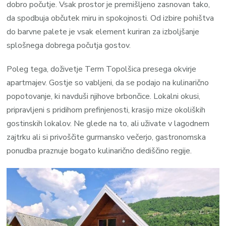
dobro počutje. Vsak prostor je premišljeno zasnovan tako,
da spodbuja občutek miru in spokojnosti. Od izbire pohištva
do barvne palete je vsak element kuriran za izboljšanje
splošnega dobrega počutja gostov.
Poleg tega, doživetje Term Topolšica presega okvirje
apartmajev. Gostje so vabljeni, da se podajo na kulinarično
popotovanje, ki navduši njihove brbončice. Lokalni okusi,
pripravljeni s pridihom prefinjenosti, krasijo mize okoliških
gostinskih lokalov. Ne glede na to, ali uživate v lagodnem
zajtrku ali si privoščite gurmansko večerjo, gastronomska
ponudba praznuje bogato kulinarično dediščino regije.