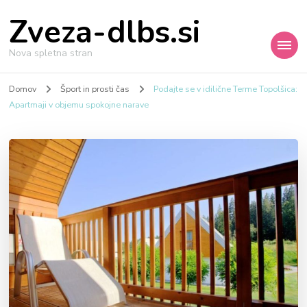
Zveza-dlbs.si
Nova spletna stran
Domov
Šport in prosti čas
Podajte se v idilične Terme Topolšica:
Apartmaji v objemu spokojne narave