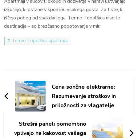
Apartmaji v slikoviti okolici in doživetja v naravi ustvarjajo
izkušnjo, ki ostane v spominu vsakega gosta. Za tiste, ki
iščejo pobeg od vsakdanjega, Terme Topolšica niso le
destinacija – so brezčasno popotovanje v mir.
Terme Topolšica apartmaji
Navigacija
objav
Cena sončne elektrarne:
Razumevanje stroškov in
priložnosti za vlagatelje
Strešni paneli pomembno
vplivajo na kakovost vašega