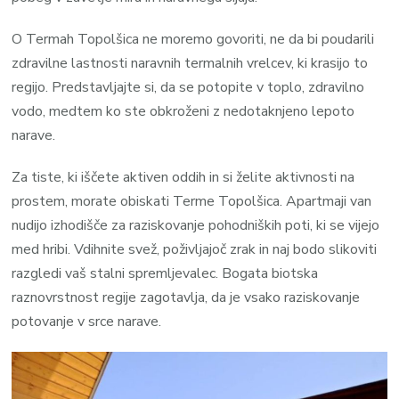
O Termah Topolšica ne moremo govoriti, ne da bi poudarili
zdravilne lastnosti naravnih termalnih vrelcev, ki krasijo to
regijo. Predstavljajte si, da se potopite v toplo, zdravilno
vodo, medtem ko ste obkroženi z nedotaknjeno lepoto
narave.
Za tiste, ki iščete aktiven oddih in si želite aktivnosti na
prostem, morate obiskati Terme Topolšica. Apartmaji van
nudijo izhodišče za raziskovanje pohodniških poti, ki se vijejo
med hribi. Vdihnite svež, poživljajoč zrak in naj bodo slikoviti
razgledi vaš stalni spremljevalec. Bogata biotska
raznovrstnost regije zagotavlja, da je vsako raziskovanje
potovanje v srce narave.