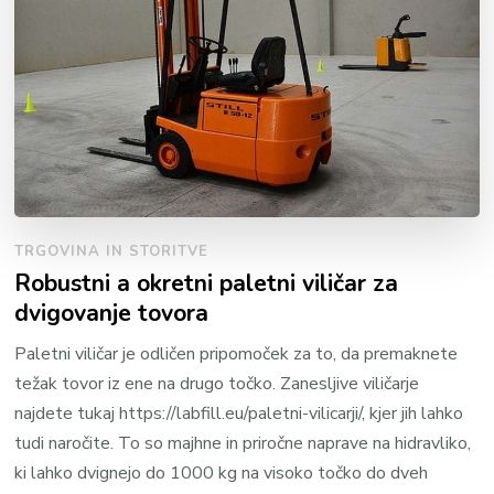
TRGOVINA IN STORITVE
Robustni a okretni paletni viličar za
dvigovanje tovora
Paletni viličar je odličen pripomoček za to, da premaknete
težak tovor iz ene na drugo točko. Zanesljive viličarje
najdete tukaj https://labfill.eu/paletni-vilicarji/, kjer jih lahko
tudi naročite. To so majhne in priročne naprave na hidravliko,
ki lahko dvignejo do 1000 kg na visoko točko do dveh