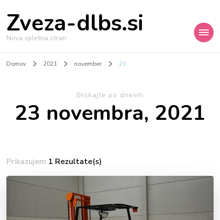
Zveza-dlbs.si
Nova spletna stran
Domov
2021
november
23
Brskajte po dnevih
23 novembra, 2021
Prikazujem
1 Rezultate(s)