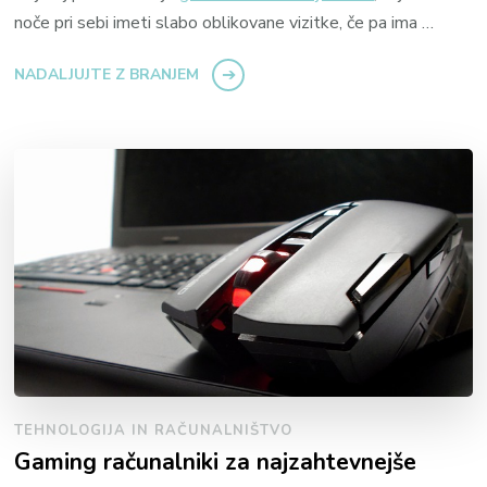
noče pri sebi imeti slabo oblikovane vizitke, če pa ima …
NADALJUJTE Z BRANJEM
TEHNOLOGIJA IN RAČUNALNIŠTVO
Gaming računalniki za najzahtevnejše