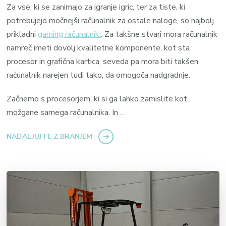
Za vse, ki se zanimajo za igranje igric, ter za tiste, ki
potrebujejo močnejši računalnik za ostale naloge, so najbolj
prikladni
gaming računalniki
. Za takšne stvari mora računalnik
namreč imeti dovolj kvalitetne komponente, kot sta
procesor in grafična kartica, seveda pa mora biti takšen
računalnik narejen tudi tako, da omogoča nadgradnje.
Začnemo s procesorjem, ki si ga lahko zamislite kot
možgane samega računalnika. In …
NADALJUJTE Z BRANJEM