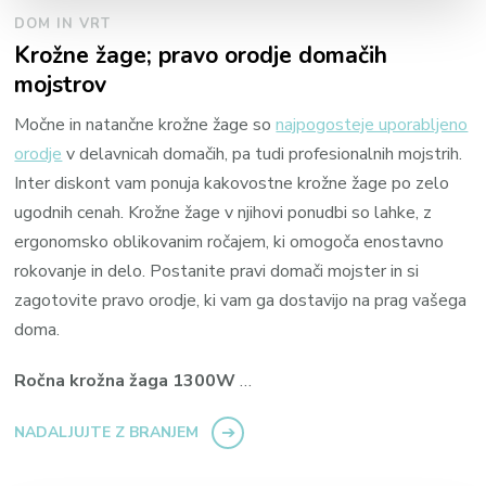
DOM IN VRT
Krožne žage; pravo orodje domačih
mojstrov
Močne in natančne krožne žage so
najpogosteje uporabljeno
orodje
v delavnicah domačih, pa tudi profesionalnih mojstrih.
Inter diskont vam ponuja kakovostne krožne žage po zelo
ugodnih cenah. Krožne žage v njihovi ponudbi so lahke, z
ergonomsko oblikovanim ročajem, ki omogoča enostavno
rokovanje in delo. Postanite pravi domači mojster in si
zagotovite pravo orodje, ki vam ga dostavijo na prag vašega
doma.
Ročna krožna žaga 1300W
…
NADALJUJTE Z BRANJEM