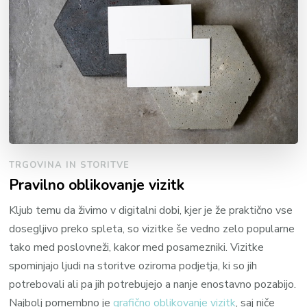
TRGOVINA IN STORITVE
Pravilno oblikovanje vizitk
Kljub temu da živimo v digitalni dobi, kjer je že praktično vse
dosegljivo preko spleta, so vizitke še vedno zelo popularne
tako med poslovneži, kakor med posamezniki. Vizitke
spominjajo ljudi na storitve oziroma podjetja, ki so jih
potrebovali ali pa jih potrebujejo a nanje enostavno pozabijo.
Najbolj pomembno je
grafično oblikovanje vizitk
, saj niče