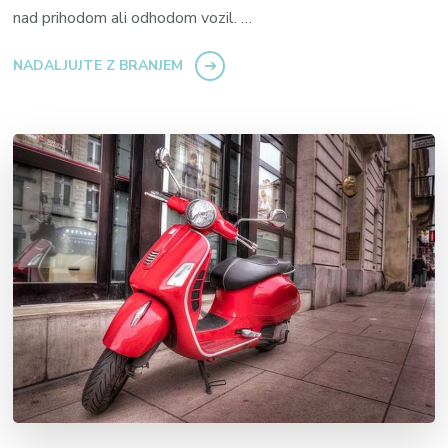
nad prihodom ali odhodom vozil. …
NADALJUJTE Z BRANJEM