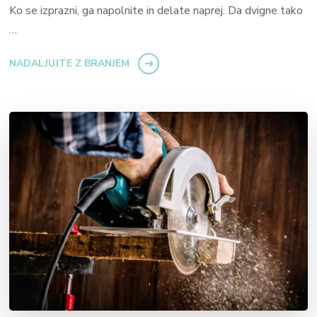
Ko se izprazni, ga napolnite in delate naprej. Da dvigne tako
…
NADALJUJTE Z BRANJEM