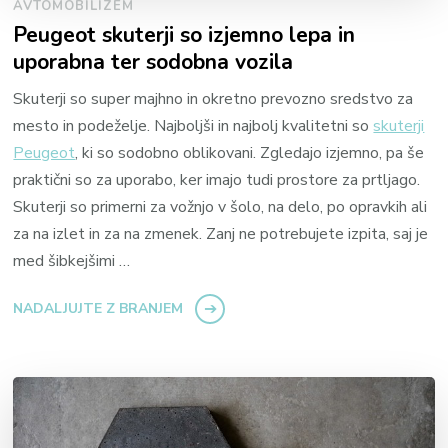
AVTOMOBILIZEM
Peugeot skuterji so izjemno lepa in
uporabna ter sodobna vozila
Skuterji so super majhno in okretno prevozno sredstvo za
mesto in podeželje. Najboljši in najbolj kvalitetni so
skuterji
Peugeot
, ki so sodobno oblikovani. Zgledajo izjemno, pa še
praktični so za uporabo, ker imajo tudi prostore za prtljago.
Skuterji so primerni za vožnjo v šolo, na delo, po opravkih ali
za na izlet in za na zmenek. Zanj ne potrebujete izpita, saj je
med šibkejšimi …
NADALJUJTE Z BRANJEM