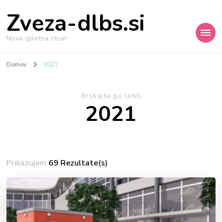
Zveza-dlbs.si
Nova spletna stran
Domov
2021
Brskajte po letih
2021
Prikazujem
69 Rezultate(s)