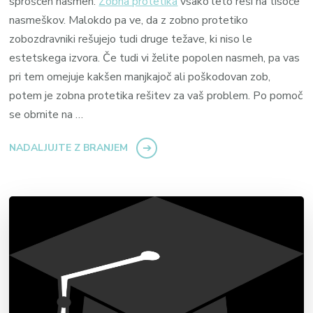
sproščen nasmeh.
Zobna protetika
vsako leto reši na tisoče
nasmeškov. Malokdo pa ve, da z zobno protetiko
zobozdravniki rešujejo tudi druge težave, ki niso le
estetskega izvora. Če tudi vi želite popolen nasmeh, pa vas
pri tem omejuje kakšen manjkajoč ali poškodovan zob,
potem je zobna protetika rešitev za vaš problem. Po pomoč
se obrnite na …
NADALJUJTE Z BRANJEM