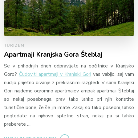
TURIZEM
Apartmaji Kranjska Gora Šteblaj
Se v prihodnjih dneh odpravljate na počitnice v Kranjsko
Goro?
Čudoviti apartmaji v Kranjski Gori
vas vabijo, saj vam
nudijo prijetno bivanje z prekrasnimi razgledi. V sami Kranjski
Gori najdemo ogromno apartmajev, ampak apartmaji Šteblaj
so nekaj posebnega, prav tako lahko pri njih koristite
turistične bone, če še jih imate. Zakaj so tako posebni, lahko
pogledate na njihovo spletno stran, nekaj pa si lahko
preberete …