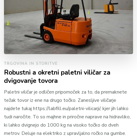
TRGOVINA IN STORITVE
Robustni a okretni paletni viličar za
dvigovanje tovora
Paletni viličar je odličen pripomoček za to, da premaknete
težak tovor iz ene na drugo točko. Zanesljive viličarje
najdete tukaj https://labfill.eu/paletni-vilicarji/, kjer jih lahko
tudi naročite. To so majhne in priročne naprave na hidravliko,
ki lahko dvignejo do 1000 kg na visoko točko do dveh
metrov. Deluje na elektriko z upravljalno ročko na gumbe.