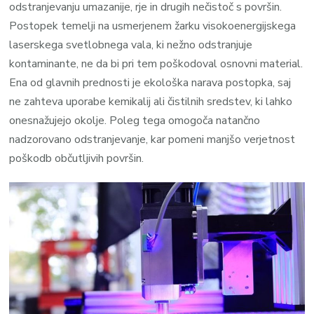
odstranjevanju umazanije, rje in drugih nečistoč s površin.
Postopek temelji na usmerjenem žarku visokoenergijskega
laserskega svetlobnega vala, ki nežno odstranjuje
kontaminante, ne da bi pri tem poškodoval osnovni material.
Ena od glavnih prednosti je ekološka narava postopka, saj
ne zahteva uporabe kemikalij ali čistilnih sredstev, ki lahko
onesnažujejo okolje. Poleg tega omogoča natančno
nadzorovano odstranjevanje, kar pomeni manjšo verjetnost
poškodb občutljivih površin.