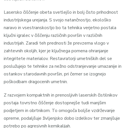
Lasersko čiščenje obeta svetlejšo in bolj čisto prihodnost
industrijskega urejanja. S svojo natančnostjo, ekološko
naravo in vsestranskostjo bo ta tehnika verjetno postala
ključni igralec v čiščenju različnih površin v različnih
industrijah. Zaradi teh prednosti že prevzema vlogo v
zahtevnih okoljih, kjer je ključnega pomena ohranjanje
integritete materialov. Restavratorji umetniških del se
poslužujejo te tehnike za nežno odstranjevanje umazanije in
ostankov starodavnih površin, pri čemer se izognejo
poškodbam dragocenih umetnin.
Z razvojem kompaktnih in prenosljivih laserskih čistilnikov
postaja tovrstno čiščenje dostopnejše tudi manjšim
podjetjem in obrtnikom. To omogoča boljše vzdrževanje
opreme, podaljšuje življenjsko dobo izdelkov ter zmanjšuje
potrebo po agresivnih kemikalijah.