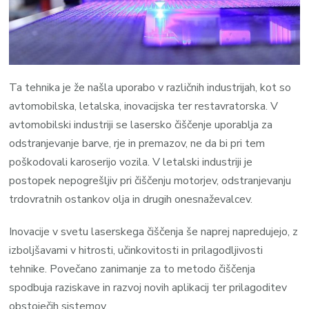
Ta tehnika je že našla uporabo v različnih industrijah, kot so
avtomobilska, letalska, inovacijska ter restavratorska. V
avtomobilski industriji se lasersko čiščenje uporablja za
odstranjevanje barve, rje in premazov, ne da bi pri tem
poškodovali karoserijo vozila. V letalski industriji je
postopek nepogrešljiv pri čiščenju motorjev, odstranjevanju
trdovratnih ostankov olja in drugih onesnaževalcev.
Inovacije v svetu laserskega čiščenja še naprej napredujejo, z
izboljšavami v hitrosti, učinkovitosti in prilagodljivosti
tehnike. Povečano zanimanje za to metodo čiščenja
spodbuja raziskave in razvoj novih aplikacij ter prilagoditev
obstoječih sistemov.