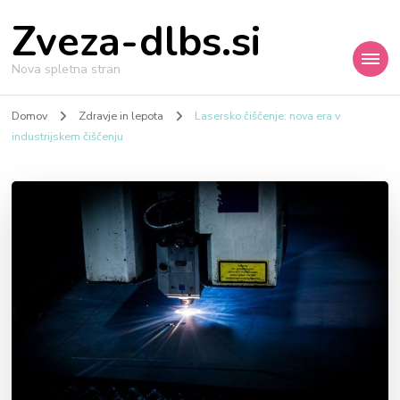
Zveza-dlbs.si
Nova spletna stran
Domov
Zdravje in lepota
Lasersko čiščenje: nova era v
industrijskem čiščenju