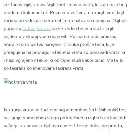
in stanovanjih, v današnjih časih imamo vrata, ki izgledajo bolj
moderno kakor nekoč. Poznamo več vrst notranjih vrat, ki jih
ločimo po videzu in iz katerih materialov so narejena. Najbolj
pogosta
notranja vrata
so še vedno lesena vrata, ki jih
najdemo v skoraj vseh domovih. Poznamo tudi furnirana
vrata, ki so v bistvu narejena iz tanke plošče lesa, ki je
prilepljena na podlago. Steklena vrata so ponavadi vrata, ki
imajo vgrajeno steklo, ki običajno služi kakor okno. Vrata, ki
so lakirana so imenovana lakirana vrata.
Notranja vrata so tudi eno najpomembnejših hišnih pohištev,
saj igrajo pomembno vlogo pri končnemu izgledu notranjosti
vašega stanovanja. Njihova namestitev je dokaj preprosta,