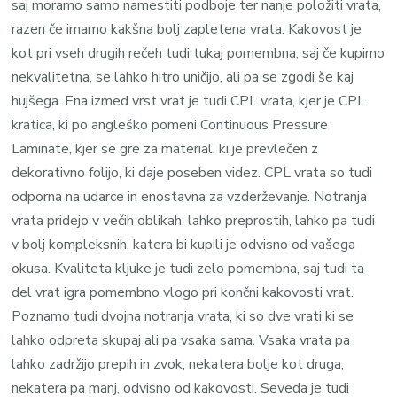
saj moramo samo namestiti podboje ter nanje položiti vrata,
razen če imamo kakšna bolj zapletena vrata. Kakovost je
kot pri vseh drugih rečeh tudi tukaj pomembna, saj če kupimo
nekvalitetna, se lahko hitro uničijo, ali pa se zgodi še kaj
hujšega. Ena izmed vrst vrat je tudi CPL vrata, kjer je CPL
kratica, ki po angleško pomeni Continuous Pressure
Laminate, kjer se gre za material, ki je prevlečen z
dekorativno folijo, ki daje poseben videz. CPL vrata so tudi
odporna na udarce in enostavna za vzderževanje. Notranja
vrata pridejo v večih oblikah, lahko preprostih, lahko pa tudi
v bolj kompleksnih, katera bi kupili je odvisno od vašega
okusa. Kvaliteta kljuke je tudi zelo pomembna, saj tudi ta
del vrat igra pomembno vlogo pri končni kakovosti vrat.
Poznamo tudi dvojna notranja vrata, ki so dve vrati ki se
lahko odpreta skupaj ali pa vsaka sama. Vsaka vrata pa
lahko zadržijo prepih in zvok, nekatera bolje kot druga,
nekatera pa manj, odvisno od kakovosti. Seveda je tudi