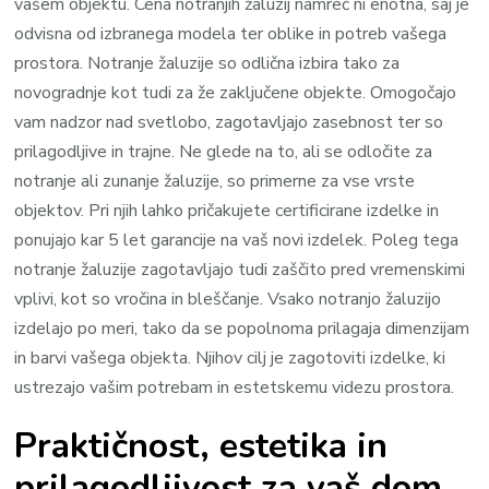
vašem objektu. Cena notranjih žaluzij namreč ni enotna, saj je
odvisna od izbranega modela ter oblike in potreb vašega
prostora. Notranje žaluzije so odlična izbira tako za
novogradnje kot tudi za že zaključene objekte. Omogočajo
vam nadzor nad svetlobo, zagotavljajo zasebnost ter so
prilagodljive in trajne. Ne glede na to, ali se odločite za
notranje ali zunanje žaluzije, so primerne za vse vrste
objektov. Pri njih lahko pričakujete certificirane izdelke in
ponujajo kar 5 let garancije na vaš novi izdelek. Poleg tega
notranje žaluzije zagotavljajo tudi zaščito pred vremenskimi
vplivi, kot so vročina in bleščanje. Vsako notranjo žaluzijo
izdelajo po meri, tako da se popolnoma prilagaja dimenzijam
in barvi vašega objekta. Njihov cilj je zagotoviti izdelke, ki
ustrezajo vašim potrebam in estetskemu videzu prostora.
Praktičnost, estetika in
prilagodljivost za vaš dom