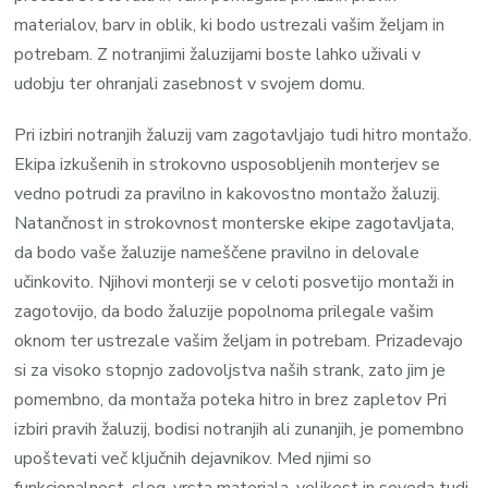
materialov, barv in oblik, ki bodo ustrezali vašim željam in
potrebam. Z notranjimi žaluzijami boste lahko uživali v
udobju ter ohranjali zasebnost v svojem domu.
Pri izbiri notranjih žaluzij vam zagotavljajo tudi hitro montažo.
Ekipa izkušenih in strokovno usposobljenih monterjev se
vedno potrudi za pravilno in kakovostno montažo žaluzij.
Natančnost in strokovnost monterske ekipe zagotavljata,
da bodo vaše žaluzije nameščene pravilno in delovale
učinkovito. Njihovi monterji se v celoti posvetijo montaži in
zagotovijo, da bodo žaluzije popolnoma prilegale vašim
oknom ter ustrezale vašim željam in potrebam. Prizadevajo
si za visoko stopnjo zadovoljstva naših strank, zato jim je
pomembno, da montaža poteka hitro in brez zapletov Pri
izbiri pravih žaluzij, bodisi notranjih ali zunanjih, je pomembno
upoštevati več ključnih dejavnikov. Med njimi so