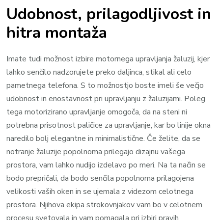
Udobnost, prilagodljivost in
hitra montaža
Imate tudi možnost izbire motornega upravljanja žaluzij, kjer
lahko senčilo nadzorujete preko daljinca, stikal ali celo
pametnega telefona. S to možnostjo boste imeli še večjo
udobnost in enostavnost pri upravljanju z žaluzijami. Poleg
tega motorizirano upravljanje omogoča, da na steni ni
potrebna prisotnost paličice za upravljanje, kar bo linije okna
naredilo bolj elegantne in minimalistične. Če želite, da se
notranje žaluzije popolnoma prilegajo dizajnu vašega
prostora, vam lahko nudijo izdelavo po meri. Na ta način se
bodo prepričali, da bodo senčila popolnoma prilagojena
velikosti vaših oken in se ujemala z videzom celotnega
prostora. Njihova ekipa strokovnjakov vam bo v celotnem
procesu svetovala in vam pomagala pri izbiri pravih