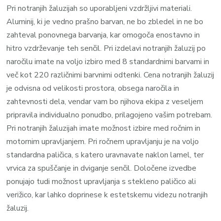
Pri notranjih žaluzijah so uporabljeni vzdržljivi materiali.
Aluminij, ki je vedno prašno barvan, ne bo zbledel in ne bo
zahteval ponovnega barvanja, kar omogoča enostavno in
hitro vzdrževanje teh senčil. Pri izdelavi notranjih žaluzij po
naročilu imate na voljo izbiro med 8 standardnimi barvami in
več kot 220 različnimi barvnimi odtenki. Cena notranjih žaluzij
je odvisna od velikosti prostora, obsega naročila in
zahtevnosti dela, vendar vam bo njihova ekipa z veseljem
pripravila individualno ponudbo, prilagojeno vašim potrebam.
Pri notranjih žaluzijah imate možnost izbire med ročnim in
motornim upravljanjem. Pri ročnem upravljanju je na voljo
standardna paličica, s katero uravnavate naklon lamel, ter
vrvica za spuščanje in dviganje senčil. Določene izvedbe
ponujajo tudi možnost upravljanja s stekleno paličico ali
verižico, kar lahko doprinese k estetskemu videzu notranjih
žaluzij.