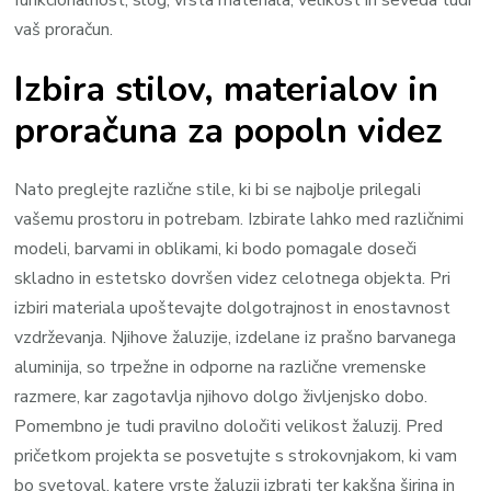
funkcionalnost, slog, vrsta materiala, velikost in seveda tudi
vaš proračun.
Izbira stilov, materialov in
proračuna za popoln videz
Nato preglejte različne stile, ki bi se najbolje prilegali
vašemu prostoru in potrebam. Izbirate lahko med različnimi
modeli, barvami in oblikami, ki bodo pomagale doseči
skladno in estetsko dovršen videz celotnega objekta. Pri
izbiri materiala upoštevajte dolgotrajnost in enostavnost
vzdrževanja. Njihove žaluzije, izdelane iz prašno barvanega
aluminija, so trpežne in odporne na različne vremenske
razmere, kar zagotavlja njihovo dolgo življenjsko dobo.
Pomembno je tudi pravilno določiti velikost žaluzij. Pred
pričetkom projekta se posvetujte s strokovnjakom, ki vam
bo svetoval, katere vrste žaluzij izbrati ter kakšna širina in