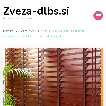
Zveza-dlbs.si
Nova spletna stran
Domov
Dom in vrt
Notranje žaluzije za vaš prostor –
individualna ponudba in nasveti strokovnjakov