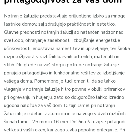
Notranje žaluzije predstavljajo priljubljeno izbiro za mnoge
lastnike domov, saj združujejo praktičnost in estetiko.
Glavne prednosti notranjih žaluzij so natančen nadzor nad
svetlobo, ohranjanje zasebnosti, izboljšanje energetske
učinkovitosti, enostavna namestitev in upravljanje, ter široka
razpoložljivost v različnih barvnih odtenkih, materialih in
stilih. Ne glede na vaš slog in potrebe notranje žaluzije
ponujajo prilagodljivo in funkcionalno rešitev za izboljšanje
vašega doma. Pomembno je tudi omeniti, da se lahko
vlaganje v notranje žaluzije hitro povrne v obliki prihrankov
pri ogrevanju in hlajenju, zato so dolgoročno lahko izredno
ugodna naložba za vaš dom. Dizajn lamel pri notranjih
žaluzijah je izdelan iz aluminija in je na voljo v dveh različnih
širinah lamel: 25 mm in 16 mm. Dolžina žaluzij se prilagodi
velikosti vaših oken, kar zagotavlja popolno prileganje. Pri